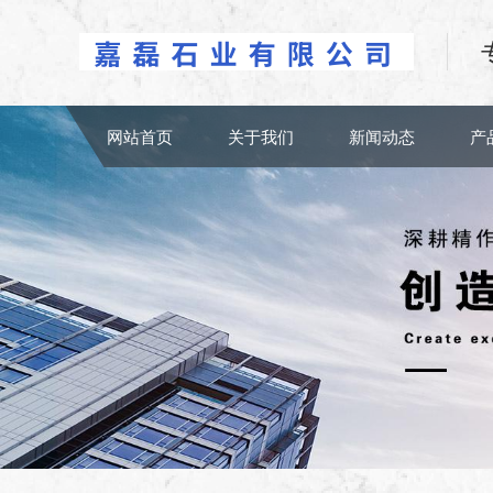
网站首页
关于我们
新闻动态
产