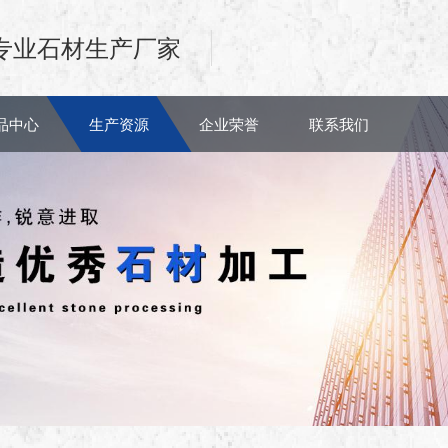
专业石材生产厂家
品中心
生产资源
企业荣誉
联系我们