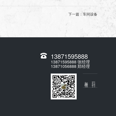
下一篇：车间设备
13871595888
13871595888 张经理
13871056888 郑经理
加微信
扫一扫