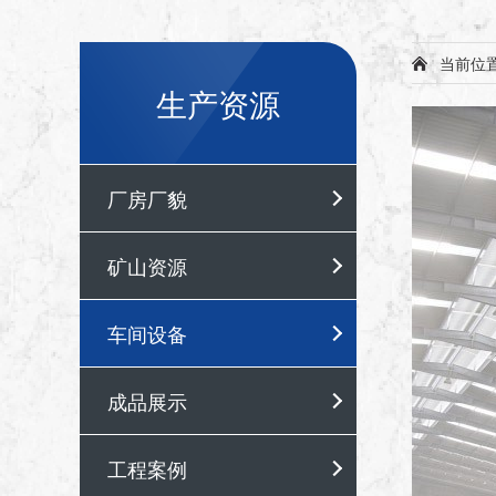
当前位
生产资源
厂房厂貌
矿山资源
车间设备
成品展示
工程案例