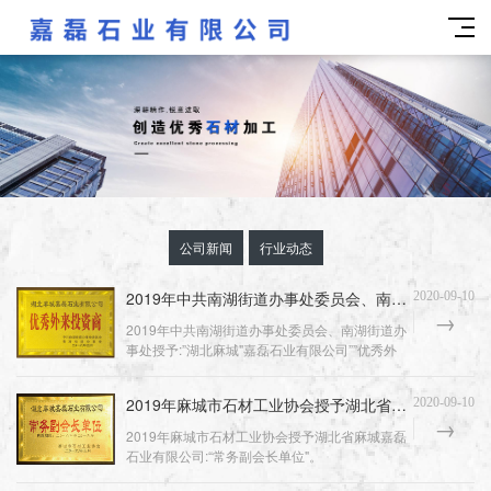
公司新闻
行业动态
2019年中共南湖街道办事处委员会、南湖街道办事处授予:”湖北麻城
2020-09-10
2019年中共南湖街道办事处委员会、南湖街道办
事处授予:”湖北麻城"嘉磊石业有限公司””优秀外
来投资商"。
2019年麻城市石材工业协会授予湖北省麻城嘉磊石业有限公司:“常务副会长单位
2020-09-10
2019年麻城市石材工业协会授予湖北省麻城嘉磊
石业有限公司:“常务副会长单位"。