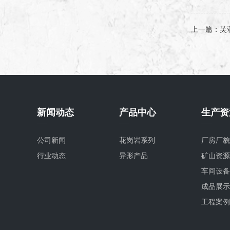
上一篇：芙蓉
新闻动态
产品中心
生产资
公司新闻
花岗岩系列
厂房厂貌
行业动态
异形产品
矿山资源
车间设备
成品展示
工程案例