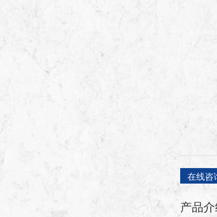
在线咨
产品介