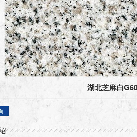
湖北芝麻白G60
询
绍